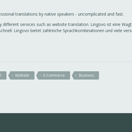
sional translations by native speakers - uncomplicated and fast.
ifferent services such as website translation. Lingovo ist eine Wagt
chnell. Lingovo bietet zahlreiche Sprachkombinationen und viele ver
l
Multisite
E-Commerce
Business