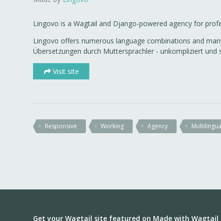
Lingovo is a Wagtail and Django-powered agency for profes
Lingovo offers numerous language combinations and many d
Übersetzungen durch Muttersprachler - unkompliziert und s
Visit site
Responsive
Working
Agency
Multilingua
Get your Wagtail site featured on Made with Wagtail